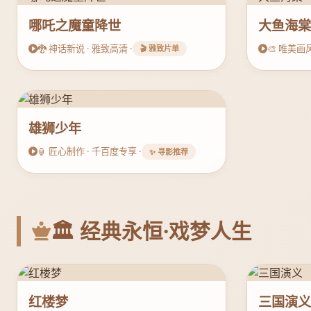
哪吒之魔童降世
大鱼海
🐉 神话新说 · 雅致高清 ·
🎨 唯美画风
🎬 雅致片单
雄狮少年
🏮 匠心制作 · 千百度专享 ·
✨ 寻影推荐
🏛️ 经典永恒·戏梦人生
红楼梦
三国演