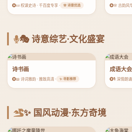
📜 权谋史诗 · 千百度专享 ·
🌸 古韵风华
🌸 诗意优选
🎭 诗意综艺·文化盛宴
诗书画
成语大
📖 诗词雅韵 · 雅致高清 ·
🎙️ 深情朗诵
✨ 寻影推荐
✨ 国风动漫·东方奇境