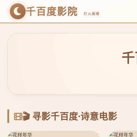
千百度影院
· 灯火阑珊
千
🎬 寻影千百度·诗意电影