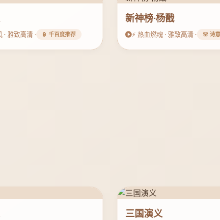
棠
新神榜·杨戬
 · 雅致高清 ·
⚡ 热血燃魂 · 雅致高清 ·
🏮 千百度推荐
🌸 诗
义
三国演义