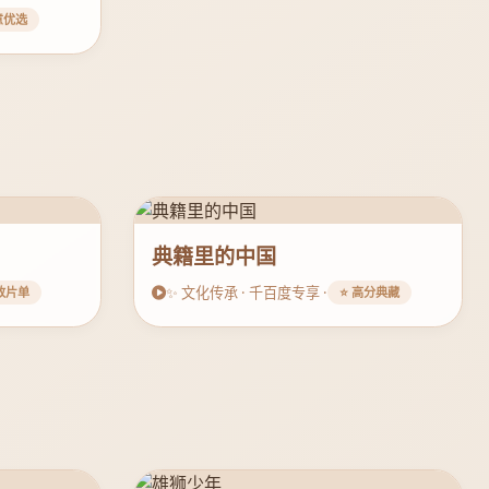
意优选
典籍里的中国
✨ 文化传承 · 千百度专享 ·
雅致片单
⭐ 高分典藏