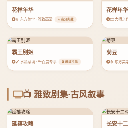
花样年华
花样年
🏮 东方美学 · 雅致高清 ·
🎞️ 大师之
⭐ 高分典藏
霸王别姬
菊豆
🖌️ 水墨意境 · 千百度专享 ·
🏮 东方美学
🎬 雅致片单
📺 雅致剧集·古风叙事
延禧攻略
长安十