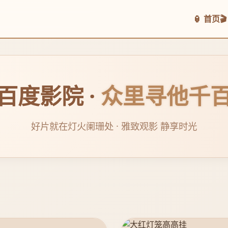
🏮 首页

百度影院 ·
众里寻他千
好片就在灯火阑珊处 · 雅致观影 静享时光