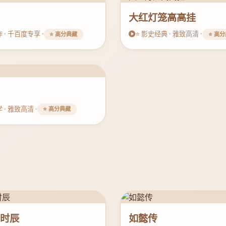
华
大红灯笼高高挂
作 · 千百度专享 ·
⭐ 影史经典 · 雅致高清 ·
⭐ 高分典藏
⭐ 高
 · 雅致高清 ·
⭐ 高分典藏
二时辰
如懿传