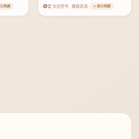
🏆 文化符号 · 雅致高清 ·
高分典藏
⭐ 高分典藏