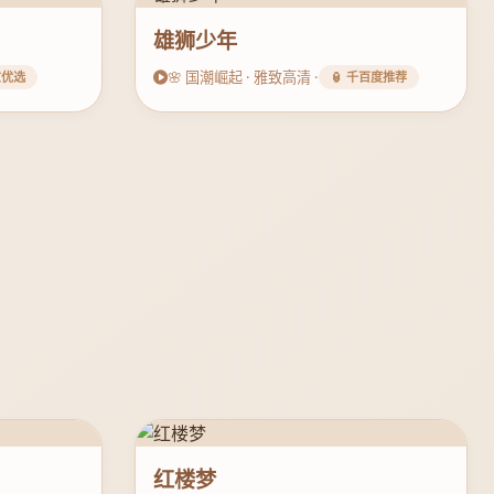
雄狮少年
🌸 国潮崛起 · 雅致高清 ·
意优选
🏮 千百度推荐
红楼梦