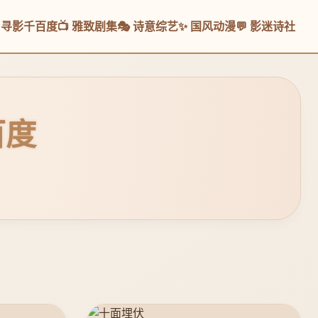
 寻影千百度
📺 雅致剧集
🎭 诗意综艺
✨ 国风动漫
💬 影迷诗社
百度