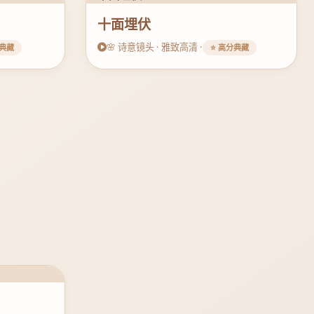
十面埋伏
🌸 诗意镜头 · 雅致高清 ·
分典藏
⭐ 高分典藏