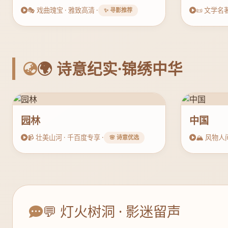
🎭 戏曲瑰宝 · 雅致高清 ·
📜 文学名著
✨ 寻影推荐
🌍 诗意纪实·锦绣中华
园林
中国
📹 壮美山河 · 千百度专享 ·
🏔️ 风物人
🌸 诗意优选
💬 灯火树洞 · 影迷留声